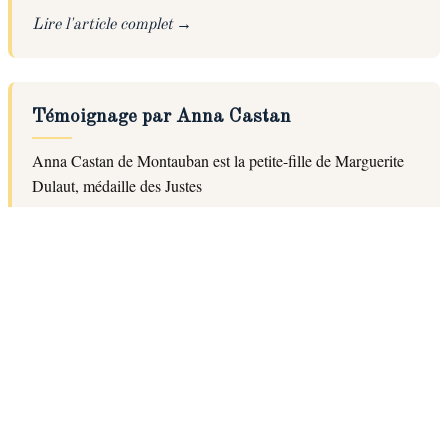
Lire l'article complet
Témoignage par Anna Castan
Anna Castan de Montauban est la petite-fille de Marguerite
Dulaut, médaille des Justes
Lire l'article complet
Pourquoi les Pays Baltes ?
Le mystère du convoi 73 vers la Lituanie et l'Estonie.
Argumentaire proposé par Eve Line Blum-Cherchevsky
Lire l'article complet